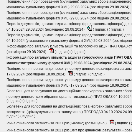
Повідомлення про проведення (скликання) загальних зборів акціонерного
машинозчитувальному форматі XML) 29.08.2024 (розміщено 29.08.2024)
Повідомлення про проведення (скликання) загальних зборів акціонерного
машинозчитувальному форматі XML) 29.08.2024 (розміщено 29.08.2024)
Перелік документів, що має надати акціонер (представник акціонера) для 
04.10.2024 29.08.2024 (розміщено 29.08.2024)
(
підпис
) (
підпис
)
Перелік документів, що має надати акціонер (представник акціонера) для 
04.10.2024 (у машинозчитувальному форматі XML) 29.08.2024 (розміщено
Інформацію про загальну кількість акцій та голосуючих акцій ПРАТ ОДАЗ с
(розміщено 29.08.2024)
(
підпис
) (
підпис
)
Інформація про загальну кількість акцій та голосуючих акцій ПРАТ ОДА
машинозчитувальному форматі XML) 29.08.2024 (розміщено 29.08.2024
Повідомлення про зміни до проєкту порядку денного позачергових загаль
17.09.2024 (розміщено 18.09.2024)
(
підпис
) (
підпис
)
Повідомлення про зміни до проєкту порядку денного позачергових загальн
машинозчитувальному форматі XML) 17.09.2024 (розміщено 18.09.2024)
Бюлетень для голосування на дистанційних позачергових загальних збора
порядку денного, крім обрання органів товариства) ПРАТ ОДАЗ 04.10.2024
(
підпис
) (
підпис
)
Бюлетень для голосування на дистанційних позачергових загальних зборах
товариства (крім кумулятивного голосування) ПРАТ ОДАЗ 04.10.2024 24.0
підпис
) (
підпис
)
Річна фінансова звітність за 2021 рік (Баланс) (розміщено )
(
підпис
) (
Річна фінансова звітність за 2021 рік (Звіт про фінансові результати) (ро