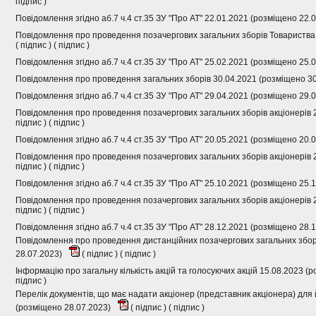
підпис
)
Повідомлення згідно аб.7 ч.4 ст.35 ЗУ "Про АТ" 22.01.2021 (розміщено 22.
Повідомлення про проведення позачергових загальних зборів Товариства
(
підпис
) (
підпис
)
Повідомлення згідно аб.7 ч.4 ст.35 ЗУ "Про АТ" 25.02.2021 (розміщено 25.
Повідомлення про проведення загальних зборів 30.04.2021 (розміщено 3
Повідомлення згідно аб.7 ч.4 ст.35 ЗУ "Про АТ" 29.04.2021 (розміщено 29.
Повідомлення про проведення позачергових загальних зборів акціонерів 
підпис
) (
підпис
)
Повідомлення згідно аб.7 ч.4 ст.35 ЗУ "Про АТ" 20.05.2021 (розміщено 20.
Повідомлення про проведення позачергових загальних зборів акціонерів 
підпис
) (
підпис
)
Повідомлення згідно аб.7 ч.4 ст.35 ЗУ "Про АТ" 25.10.2021 (розміщено 25.
Повідомлення про проведення позачергових загальних зборів акціонерів 
підпис
) (
підпис
)
Повідомлення згідно аб.7 ч.4 ст.35 ЗУ "Про АТ" 28.12.2021 (розміщено 28.
Повідомлення про проведення дистанційних позачергових загальних зборі
28.07.2023)
(
підпис
) (
підпис
)
Інформацію про загальну кількість акцій та голосуючих акцій 15.08.2023 (
підпис
)
Перелік документів, що має надати акціонер (представник акціонера) для й
(розміщено 28.07.2023)
(
підпис
) (
підпис
)