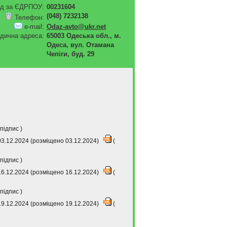
д за ЄДРПОУ:
00231604
(048) 7232138
Телефон:
e-mail:
Odaz-avto@ukr.net
дична адреса:
65003 Одеська обл., м.
Одеса, вул. Отамана
Чепіги, буд. 29
підпис
)
03.12.2024 (розміщено 03.12.2024)
(
підпис
)
16.12.2024 (розміщено 16.12.2024)
(
підпис
)
19.12.2024 (розміщено 19.12.2024)
(