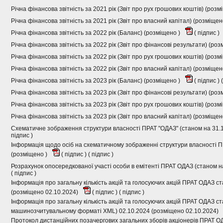
Річна фінансова звітність за 2021 рік (Звіт про рух грошових коштів) (розм
Річна фінансова звітність за 2021 рік (Звіт про власний капітал) (розміщен
Річна фінансова звітність за 2022 рік (Баланс) (розміщено )
(
підпис
)
Річна фінансова звітність за 2022 рік (Звіт про фінансові результати) (ро
Річна фінансова звітність за 2022 рік (Звіт про рух грошових коштів) (розм
Річна фінансова звітність за 2022 рік (Звіт про власний капітал) (розміщен
Річна фінансова звітність за 2023 рік (Баланс) (розміщено )
(
підпис
) (
Річна фінансова звітність за 2023 рік (Звіт про фінансові результати) (ро
Річна фінансова звітність за 2023 рік (Звіт про рух грошових коштів) (розм
Річна фінансова звітність за 2023 рік (Звіт про власний капітал) (розміщен
Схематичне зображення структури власності ПРАТ "ОДАЗ" (станом на 31.1
підпис
)
Інформація щодо осіб на схематичному зображенні структури власності П
(розміщено )
(
підпис
) (
підпис
)
Розрахунок опосередкованої участі особи в емітенті ПРАТ ОДАЗ (станом н
(
підпис
)
Інформація про загальну кількість акцій та голосуючих акцій ПРАТ ОДАЗ с
(розміщено 02.10.2024)
(
підпис
) (
підпис
)
Інформація про загальну кількість акцій та голосуючих акцій ПРАТ ОДАЗ ст
машинозчитувальному форматі XML) 02.10.2024 (розміщено 02.10.2024)
Протокол дистанційних позачергових загальних зборів акціонерів ПРАТ О