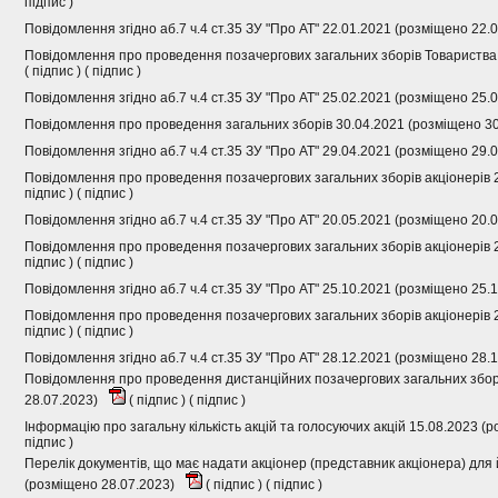
підпис
)
Повідомлення згідно аб.7 ч.4 ст.35 ЗУ "Про АТ" 22.01.2021 (розміщено 22.
Повідомлення про проведення позачергових загальних зборів Товариства
(
підпис
) (
підпис
)
Повідомлення згідно аб.7 ч.4 ст.35 ЗУ "Про АТ" 25.02.2021 (розміщено 25.
Повідомлення про проведення загальних зборів 30.04.2021 (розміщено 3
Повідомлення згідно аб.7 ч.4 ст.35 ЗУ "Про АТ" 29.04.2021 (розміщено 29.
Повідомлення про проведення позачергових загальних зборів акціонерів 
підпис
) (
підпис
)
Повідомлення згідно аб.7 ч.4 ст.35 ЗУ "Про АТ" 20.05.2021 (розміщено 20.
Повідомлення про проведення позачергових загальних зборів акціонерів 
підпис
) (
підпис
)
Повідомлення згідно аб.7 ч.4 ст.35 ЗУ "Про АТ" 25.10.2021 (розміщено 25.
Повідомлення про проведення позачергових загальних зборів акціонерів 
підпис
) (
підпис
)
Повідомлення згідно аб.7 ч.4 ст.35 ЗУ "Про АТ" 28.12.2021 (розміщено 28.
Повідомлення про проведення дистанційних позачергових загальних зборі
28.07.2023)
(
підпис
) (
підпис
)
Інформацію про загальну кількість акцій та голосуючих акцій 15.08.2023 (
підпис
)
Перелік документів, що має надати акціонер (представник акціонера) для й
(розміщено 28.07.2023)
(
підпис
) (
підпис
)