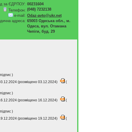
д за ЄДРПОУ:
00231604
(048) 7232138
Телефон:
e-mail:
Odaz-avto@ukr.net
дична адреса:
65003 Одеська обл., м.
Одеса, вул. Отамана
Чепіги, буд. 29
підпис
)
03.12.2024 (розміщено 03.12.2024)
(
підпис
)
16.12.2024 (розміщено 16.12.2024)
(
підпис
)
19.12.2024 (розміщено 19.12.2024)
(