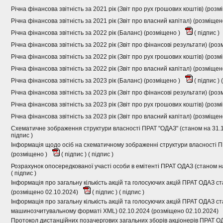
Річна фінансова звітність за 2021 рік (Звіт про рух грошових коштів) (розм
Річна фінансова звітність за 2021 рік (Звіт про власний капітал) (розміщен
Річна фінансова звітність за 2022 рік (Баланс) (розміщено )
(
підпис
)
Річна фінансова звітність за 2022 рік (Звіт про фінансові результати) (ро
Річна фінансова звітність за 2022 рік (Звіт про рух грошових коштів) (розм
Річна фінансова звітність за 2022 рік (Звіт про власний капітал) (розміщен
Річна фінансова звітність за 2023 рік (Баланс) (розміщено )
(
підпис
) (
Річна фінансова звітність за 2023 рік (Звіт про фінансові результати) (ро
Річна фінансова звітність за 2023 рік (Звіт про рух грошових коштів) (розм
Річна фінансова звітність за 2023 рік (Звіт про власний капітал) (розміщен
Схематичне зображення структури власності ПРАТ "ОДАЗ" (станом на 31.1
підпис
)
Інформація щодо осіб на схематичному зображенні структури власності П
(розміщено )
(
підпис
) (
підпис
)
Розрахунок опосередкованої участі особи в емітенті ПРАТ ОДАЗ (станом н
(
підпис
)
Інформація про загальну кількість акцій та голосуючих акцій ПРАТ ОДАЗ с
(розміщено 02.10.2024)
(
підпис
) (
підпис
)
Інформація про загальну кількість акцій та голосуючих акцій ПРАТ ОДАЗ ст
машинозчитувальному форматі XML) 02.10.2024 (розміщено 02.10.2024)
Протокол дистанційних позачергових загальних зборів акціонерів ПРАТ О