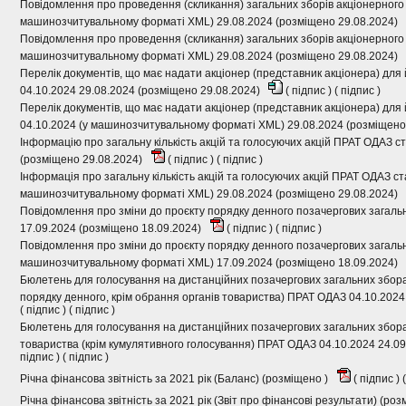
Повідомлення про проведення (скликання) загальних зборів акціонерного
машинозчитувальному форматі XML) 29.08.2024 (розміщено 29.08.2024)
Повідомлення про проведення (скликання) загальних зборів акціонерного
машинозчитувальному форматі XML) 29.08.2024 (розміщено 29.08.2024)
Перелік документів, що має надати акціонер (представник акціонера) для 
04.10.2024 29.08.2024 (розміщено 29.08.2024)
(
підпис
) (
підпис
)
Перелік документів, що має надати акціонер (представник акціонера) для 
04.10.2024 (у машинозчитувальному форматі XML) 29.08.2024 (розміщено
Інформацію про загальну кількість акцій та голосуючих акцій ПРАТ ОДАЗ с
(розміщено 29.08.2024)
(
підпис
) (
підпис
)
Інформація про загальну кількість акцій та голосуючих акцій ПРАТ ОДАЗ ст
машинозчитувальному форматі XML) 29.08.2024 (розміщено 29.08.2024)
Повідомлення про зміни до проєкту порядку денного позачергових загаль
17.09.2024 (розміщено 18.09.2024)
(
підпис
) (
підпис
)
Повідомлення про зміни до проєкту порядку денного позачергових загальн
машинозчитувальному форматі XML) 17.09.2024 (розміщено 18.09.2024)
Бюлетень для голосування на дистанційних позачергових загальних збора
порядку денного, крім обрання органів товариства) ПРАТ ОДАЗ 04.10.2024
(
підпис
) (
підпис
)
Бюлетень для голосування на дистанційних позачергових загальних зборах
товариства (крім кумулятивного голосування) ПРАТ ОДАЗ 04.10.2024 24.0
підпис
) (
підпис
)
Річна фінансова звітність за 2021 рік (Баланс) (розміщено )
(
підпис
) (
Річна фінансова звітність за 2021 рік (Звіт про фінансові результати) (ро