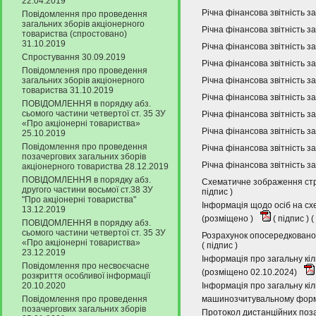
22.04.2019
Річна фінансова звітність за
Повідомлення про проведення
загальних зборів акціонерного
Річна фінансова звітність за
товариства (спростовано)
31.10.2019
Річна фінансова звітність з
Спростування 30.09.2019
Річна фінансова звітність за
Повідомлення про проведення
загальних зборів акціонерного
Річна фінансова звітність за
товариства 31.10.2019
Річна фінансова звітність за
ПОВІДОМЛЕННЯ в порядку абз.
сьомого частини четвертої ст. 35 ЗУ
Річна фінансова звітність з
«Про акціонерні товариства»
Річна фінансова звітність за
25.10.2019
Повідомлення про проведення
Річна фінансова звітність за
позачергових загальних зборів
Річна фінансова звітність за
акціонерного товариства 28.12.2019
ПОВІДОМЛЕННЯ в порядку абз.
Схематичне зображення стру
другого частини восьмої ст.38 ЗУ
підпис
)
"Про акціонерні товариства"
Інформація щодо осіб на сх
13.12.2019
(розміщено )
(
підпис
) (
ПОВІДОМЛЕННЯ в порядку абз.
сьомого частини четвертої ст. 35 ЗУ
Розрахунок опосередкованої
«Про акціонерні товариства»
(
підпис
)
23.12.2019
Інформація про загальну кіл
Повідомлення про несвоєчасне
(розміщено 02.10.2024)
розкриття особливої інформації
20.10.2020
Інформація про загальну кіл
Повідомлення про проведення
машинозчитувальному форма
позачергових загальних зборів
Протокол дистанційних поза