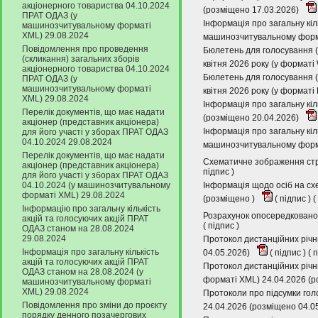
акціонерного товариства 04.10.2024
(розміщено 17.03.2026)
ПРАТ ОДАЗ (у
Інформація про загальну кіл
машинозчитувальному форматі
XML) 29.08.2024
машинозчитувальному форма
Повідомлення про проведення
Бюлетень для голосування (
(скликання) загальних зборів
квітня 2026 року (у форматі
акціонерного товариства 04.10.2024
Бюлетень для голосування (
ПРАТ ОДАЗ (у
машинозчитувальному форматі
квітня 2026 року (у форматі
XML) 29.08.2024
Інформація про загальну кіл
Перелік документів, що має надати
(розміщено 20.04.2026)
акціонер (представник акціонера)
Інформація про загальну кіл
для його участі у зборах ПРАТ ОДАЗ
04.10.2024 29.08.2024
машинозчитувальному форма
Перелік документів, що має надати
Схематичне зображення стру
акціонер (представник акціонера)
підпис
)
для його участі у зборах ПРАТ ОДАЗ
04.10.2024 (у машинозчитувальному
Інформація щодо осіб на сх
форматі XML) 29.08.2024
(розміщено )
(
підпис
) (
Інформацію про загальну кількість
Розрахунок опосередкованої
акцій та голосуючих акцій ПРАТ
(
підпис
)
ОДАЗ станом на 28.08.2024
29.08.2024
Протокол дистанційних річн
Інформація про загальну кількість
04.05.2026)
(
підпис
) (
п
акцій та голосуючих акцій ПРАТ
Протокол дистанційних річн
ОДАЗ станом на 28.08.2024 (у
форматі XML) 24.04.2026 (р
машинозчитувальному форматі
XML) 29.08.2024
Протоколи про підсумки гол
Повідомлення про зміни до проєкту
24.04.2026 (розміщено 04.0
порядку денного позачергових