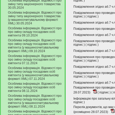
Особлива інформація. Відомості про
підпис
)
зміну типу акціонерного товариства
Повідомлення згідно аб.7 ч.
30.05.2024
Особлива інформація. Відомості про
Повідомлення про проведенн
зміну типу акціонерного товариства
підпис
) (
підпис
)
(у машинозчитувальному форматі
Повідомлення згідно аб.7 ч.
XML) 30.05.2024
Особлива інформація. Відомості про
Повідомлення про проведенн
про зміну складу посадових осіб
Повідомлення згідно аб.7 ч.
емітента 09.10.2024
Особлива інформація. Відомості про
Повідомлення про проведенн
про зміну складу посадових осіб
підпис
) (
підпис
)
емітента (у машинозчитувальному
Повідомлення згідно аб.7 ч.
форматі XML) 09.10.2024
Особлива інформація. Відомості про
Повідомлення про проведенн
про зміну складу посадових осіб
підпис
) (
підпис
)
емітента 07.11.2024
Повідомлення згідно аб.7 ч.
Особлива інформація. Відомості про
про зміну складу посадових осіб
Повідомлення про проведенн
емітента (у машинозчитувальному
підпис
) (
підпис
)
форматі XML) 07.11.2024
Повідомлення згідно аб.7 ч.
Особлива інформація. Відомості про
про зміну складу посадових осіб
Повідомлення про проведенн
емітента 08.11.2024
28.07.2023)
(
підпис
) (
п
Особлива інформація. Відомості про
Інформацію про загальну кіл
про зміну складу посадових осіб
підпис
)
емітента (у машинозчитувальному
форматі XML) 08.11.2024
Перелік документів, що має 
Особлива інформація. Відомості про
(розміщено 28.07.2023)