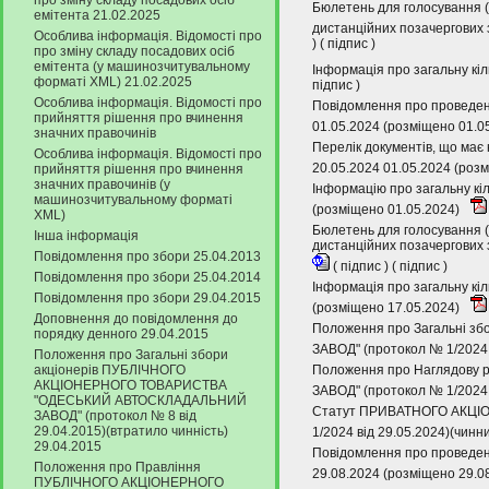
про зміну складу посадових осіб
Бюлетень для голосування (
емітента 21.02.2025
дистанційних позачергових 
Особлива інформація. Відомості про
) (
підпис
)
про зміну складу посадових осіб
емітента (у машинозчитувальному
Інформація про загальну кіл
форматі XML) 21.02.2025
підпис
)
Особлива інформація. Відомості про
Повідомлення про проведенн
прийняття рішення про вчинення
01.05.2024 (розміщено 01.0
значних правочинів
Перелік документів, що має 
Особлива інформація. Відомості про
20.05.2024 01.05.2024 (роз
прийняття рішення про вчинення
значних правочинів (у
Інформацію про загальну кіл
машинозчитувальному форматі
(розміщено 01.05.2024)
XML)
Бюлетень для голосування (
Інша інформація
дистанційних позачергових 
Повідомлення про збори 25.04.2013
(
підпис
) (
підпис
)
Повідомлення про збори 25.04.2014
Інформація про загальну кіл
Повідомлення про збори 29.04.2015
(розміщено 17.05.2024)
Доповнення до повідомлення до
Положення про Загальні
порядку денного 29.04.2015
ЗАВОД" (протокол № 1/2024 
Положення про Загальні збори
акціонерів ПУБЛІЧНОГО
Положення про Наглядов
АКЦІОНЕРНОГО ТОВАРИСТВА
ЗАВОД" (протокол № 1/2024 
"ОДЕСЬКИЙ АВТОСКЛАДАЛЬНИЙ
Статут ПРИВАТНОГО АКЦІ
ЗАВОД" (протокол № 8 від
29.04.2015)(втратило чинність)
1/2024 від 29.05.2024)(чинн
29.04.2015
Повідомлення про проведенн
Положення про Правління
29.08.2024 (розміщено 29.0
ПУБЛІЧНОГО АКЦІОНЕРНОГО