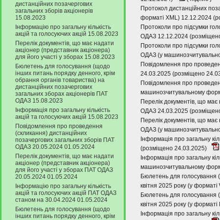
дистанційних позачергових
Протокол дистанційних поза
загальних зборів акціонерів
15.08.2023
форматі XML) 12.12.2024 (р
Інформацію про загальну кількість
Протоколи про підсумки гол
акцій та голосуючих акцій 15.08.2023
ОДАЗ 12.12.2024 (розміщен
Перелік документів, що має надати
Протоколи про підсумки гол
акціонер (представник акціонера)
ОДАЗ (у машинозчитувально
для його участі у зборах 15.08.2023
Повідомлення про проведенн
Бюлетень для голосування (щодо
інших питань порядку денного, крім
24.03.2025 (розміщено 24.0
обрання органів товариства) на
Повідомлення про проведенн
дистанційних позачергових
машинозчитувальному форма
загальних зборах акціонерів ПАТ
ОДАЗ 15.08.2023
Перелік документів, що має 
Інформація про загальну кількість
ОДАЗ 24.03.2025 (розміщен
акцій та голосуючих акцій 15.08.2023
Перелік документів, що має 
Повідомлення про проведення
ОДАЗ (у машинозчитувально
(скликання) дистанційних
Інформація про загальну кіл
позачергових загальних зборів ПАТ
ОДАЗ 20.05.2024 01.05.2024
(розміщено 24.03.2025)
Перелік документів, що має надати
Інформація про загальну кіл
акціонер (представник акціонера)
машинозчитувальному форма
для його участі у зборах ПАТ ОДАЗ
Бюлетень для голосування (
20.05.2024 01.05.2024
квітня 2025 року (у форматі
Інформацію про загальну кількість
акцій та голосуючих акцій ПАТ ОДАЗ
Бюлетень для голосування (
станом на 30.04.2024 01.05.2024
квітня 2025 року (у форматі
Бюлетень для голосування (щодо
Інформація про загальну кіл
інших питань порядку денного, крім